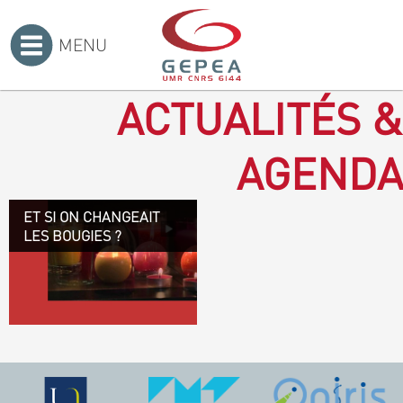
MENU
Accueil
>
ACTUALITÉS &
AGENDA
ET SI ON CHANGEAIT
Revenir à la bougie : en
LES BOUGIES ?
voilà un progrès ! Depuis
plusieurs mois, le GEPEA
collabore avec l'entreprise
Denis & fils, à Gétigné,
dans l'élaboration d'une
bougie 100 % végétale.
L'innovation ici, est de
remplacer la paraffine, une
matière obtenue en