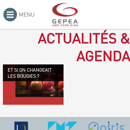
MENU
Accueil
>
ACTUALITÉS &
AGENDA
ET SI ON CHANGEAIT
Revenir à la bougie : en
LES BOUGIES ?
voilà un progrès ! Depuis
plusieurs mois, le GEPEA
collabore avec l'entreprise
Denis & fils, à Gétigné,
dans l'élaboration d'une
bougie 100 % végétale.
L'innovation ici, est de
remplacer la paraffine, une
matière obtenue en