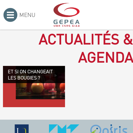
MENU
Accueil
>
ACTUALITÉS &
AGENDA
ET SI ON CHANGEAIT
Revenir à la bougie : en
LES BOUGIES ?
voilà un progrès ! Depuis
plusieurs mois, le GEPEA
collabore avec l'entreprise
Denis & fils, à Gétigné,
dans l'élaboration d'une
bougie 100 % végétale.
L'innovation ici, est de
remplacer la paraffine, une
matière obtenue en