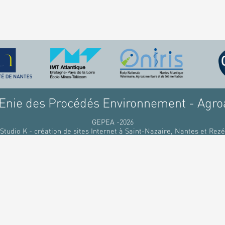
nie des Procédés Environnement - Agro
GEPEA -2026
Studio K - création de sites Internet à Saint-Nazaire, Nantes et Rezé