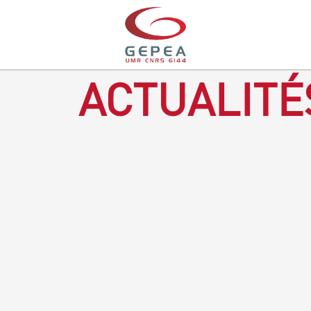
ACTUALITÉ
Revenir à la bougie : en voilà un progrès ! Depuis plusieurs
mois, le GEPEA collabore avec l'entreprise Denis & fils, à
Gétigné, dans l'élaboration d'une bougie 100 % végétale.
L'innovation ici, est de remplacer la paraffine, une matière
obtenue en raffinant du pétrole, par des matériaux
renouvelables d'origines végétales.