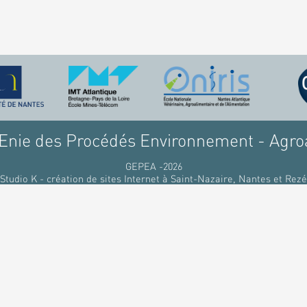
nie des Procédés Environnement - Agro
GEPEA -2026
Studio K - création de sites Internet à Saint-Nazaire, Nantes et Rezé