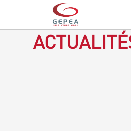
ACTUALITÉ
Revenir à la bougie : en voilà un progrès ! Depuis plusieurs
mois, le GEPEA collabore avec l'entreprise Denis & fils, à
Gétigné, dans l'élaboration d'une bougie 100 % végétale.
L'innovation ici, est de remplacer la paraffine, une matière
obtenue en raffinant du pétrole, par des matériaux
renouvelables d'origines végétales.