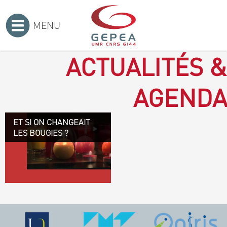
MENU
Accueil
>
ACTUALITÉS &
AGENDA
ET SI ON CHANGEAIT
Revenir à la bougie : en
LES BOUGIES ?
voilà un progrès ! Depuis
plusieurs mois, le GEPEA
collabore avec l'entreprise
Denis & fils, à Gétigné,
dans l'élaboration d'une
bougie 100 % végétale.
L'innovation ici, est de
remplacer la paraffine, une
matière obtenue en