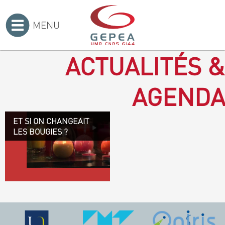
MENU
Accueil
>
ACTUALITÉS &
AGENDA
ET SI ON CHANGEAIT
Revenir à la bougie : en
LES BOUGIES ?
voilà un progrès ! Depuis
plusieurs mois, le GEPEA
collabore avec l'entreprise
Denis & fils, à Gétigné,
dans l'élaboration d'une
bougie 100 % végétale.
L'innovation ici, est de
remplacer la paraffine, une
matière obtenue en