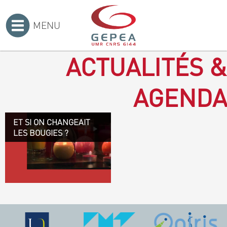
MENU
Accueil
>
ACTUALITÉS &
AGENDA
ET SI ON CHANGEAIT
Revenir à la bougie : en
LES BOUGIES ?
voilà un progrès ! Depuis
plusieurs mois, le GEPEA
collabore avec l'entreprise
Denis & fils, à Gétigné,
dans l'élaboration d'une
bougie 100 % végétale.
L'innovation ici, est de
remplacer la paraffine, une
matière obtenue en