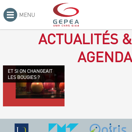
MENU
Accueil
>
ACTUALITÉS &
AGENDA
ET SI ON CHANGEAIT
Revenir à la bougie : en
LES BOUGIES ?
voilà un progrès ! Depuis
plusieurs mois, le GEPEA
collabore avec l'entreprise
Denis & fils, à Gétigné,
dans l'élaboration d'une
bougie 100 % végétale.
L'innovation ici, est de
remplacer la paraffine, une
matière obtenue en