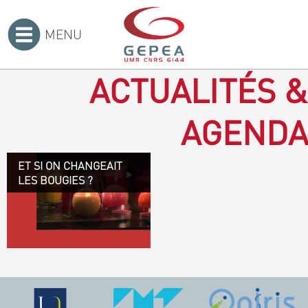
MENU
Accueil
>
ACTUALITÉS &
AGENDA
ET SI ON CHANGEAIT
Revenir à la bougie : en
LES BOUGIES ?
voilà un progrès ! Depuis
plusieurs mois, le GEPEA
collabore avec l'entreprise
Denis & fils, à Gétigné,
dans l'élaboration d'une
bougie 100 % végétale.
L'innovation ici, est de
remplacer la paraffine, une
matière obtenue en