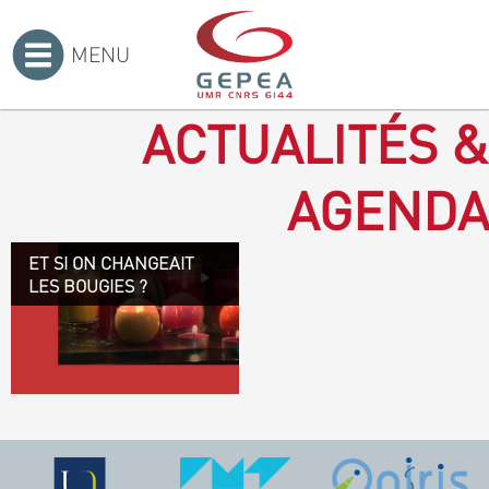
MENU
Accueil
>
ACTUALITÉS &
AGENDA
ET SI ON CHANGEAIT
Revenir à la bougie : en
LES BOUGIES ?
voilà un progrès ! Depuis
plusieurs mois, le GEPEA
collabore avec l'entreprise
Denis & fils, à Gétigné,
dans l'élaboration d'une
bougie 100 % végétale.
L'innovation ici, est de
remplacer la paraffine, une
matière obtenue en