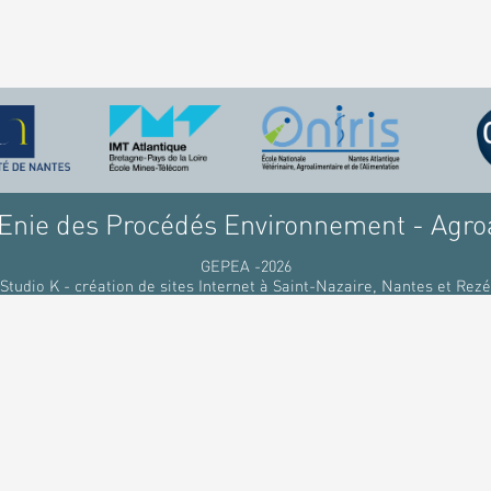
nie des Procédés Environnement - Agro
GEPEA -2026
Studio K - création de sites Internet à Saint-Nazaire, Nantes et Rezé