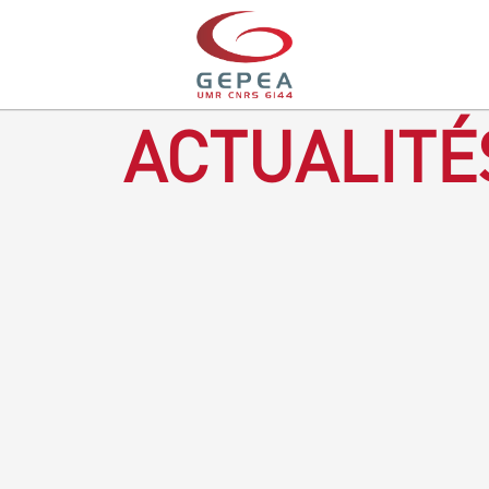
ACTUALITÉ
Revenir à la bougie : en voilà un progrès ! Depuis plusieurs
mois, le GEPEA collabore avec l'entreprise Denis & fils, à
Gétigné, dans l'élaboration d'une bougie 100 % végétale.
L'innovation ici, est de remplacer la paraffine, une matière
obtenue en raffinant du pétrole, par des matériaux
renouvelables d'origines végétales.