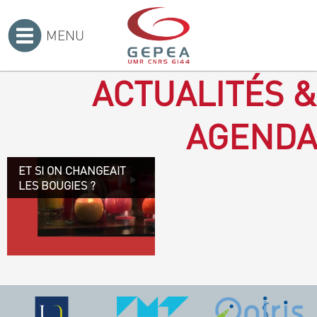
MENU
Accueil
>
ACTUALITÉS &
AGENDA
ET SI ON CHANGEAIT
Revenir à la bougie : en
LES BOUGIES ?
voilà un progrès ! Depuis
plusieurs mois, le GEPEA
collabore avec l'entreprise
Denis & fils, à Gétigné,
dans l'élaboration d'une
bougie 100 % végétale.
L'innovation ici, est de
remplacer la paraffine, une
matière obtenue en