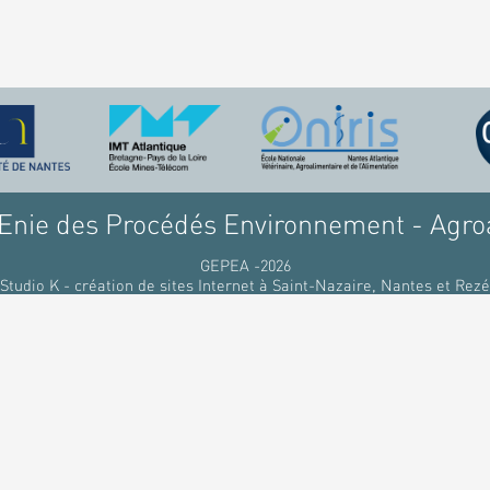
nie des Procédés Environnement - Agro
GEPEA -2026
Studio K - création de sites Internet à Saint-Nazaire, Nantes et Rezé