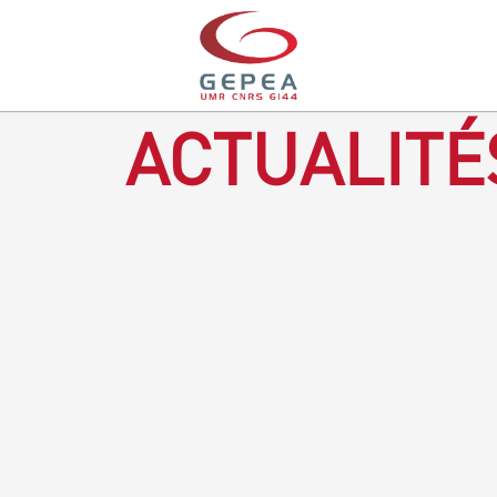
ACTUALITÉ
Revenir à la bougie : en voilà un progrès ! Depuis plusieurs
mois, le GEPEA collabore avec l'entreprise Denis & fils, à
Gétigné, dans l'élaboration d'une bougie 100 % végétale.
L'innovation ici, est de remplacer la paraffine, une matière
obtenue en raffinant du pétrole, par des matériaux
renouvelables d'origines végétales.