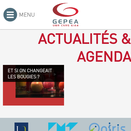
MENU
Accueil
>
ACTUALITÉS &
AGENDA
ET SI ON CHANGEAIT
Revenir à la bougie : en
LES BOUGIES ?
voilà un progrès ! Depuis
plusieurs mois, le GEPEA
collabore avec l'entreprise
Denis & fils, à Gétigné,
dans l'élaboration d'une
bougie 100 % végétale.
L'innovation ici, est de
remplacer la paraffine, une
matière obtenue en