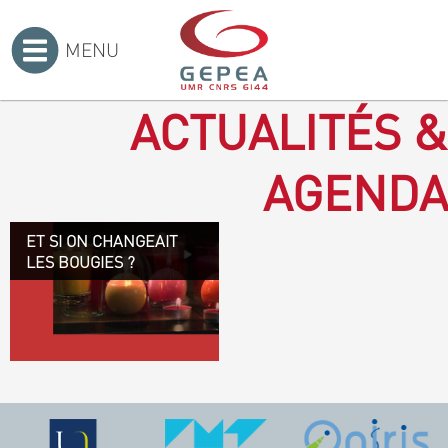
MENU
Accueil
>
ACTUALITÉS &
AGENDA
ET SI ON CHANGEAIT
Revenir à la bougie : en
LES BOUGIES ?
voilà un progrès ! Depuis
plusieurs mois, le GEPEA
collabore avec l'entreprise
Denis & fils, à Gétigné,
dans l'élaboration d'une
bougie 100 % végétale.
L'innovation ici, est de
remplacer la paraffine, une
matière obtenue en