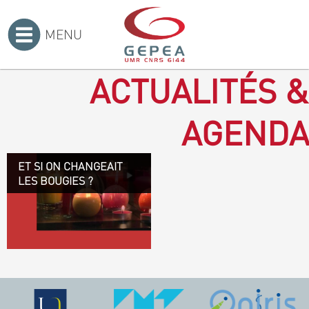
MENU
Accueil
>
ACTUALITÉS &
AGENDA
ET SI ON CHANGEAIT
Revenir à la bougie : en
LES BOUGIES ?
voilà un progrès ! Depuis
plusieurs mois, le GEPEA
collabore avec l'entreprise
Denis & fils, à Gétigné,
dans l'élaboration d'une
bougie 100 % végétale.
L'innovation ici, est de
remplacer la paraffine, une
matière obtenue en