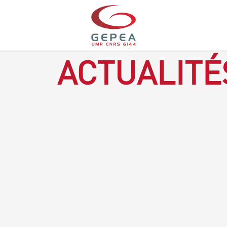
ACTUALITÉ
Revenir à la bougie : en voilà un progrès ! Depuis plusieurs
mois, le GEPEA collabore avec l'entreprise Denis & fils, à
Gétigné, dans l'élaboration d'une bougie 100 % végétale.
L'innovation ici, est de remplacer la paraffine, une matière
obtenue en raffinant du pétrole, par des matériaux
renouvelables d'origines végétales.