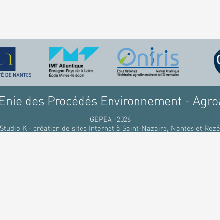
nie des Procédés Environnement - Agro
GEPEA -2026
Studio K - création de sites Internet à Saint-Nazaire, Nantes et Rezé