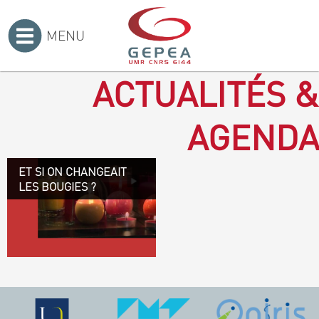
MENU
Accueil
>
ACTUALITÉS &
AGENDA
ET SI ON CHANGEAIT
Revenir à la bougie : en
LES BOUGIES ?
voilà un progrès ! Depuis
plusieurs mois, le GEPEA
collabore avec l'entreprise
Denis & fils, à Gétigné,
dans l'élaboration d'une
bougie 100 % végétale.
L'innovation ici, est de
remplacer la paraffine, une
matière obtenue en