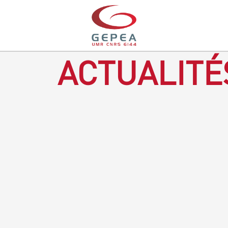
ACTUALITÉ
Revenir à la bougie : en voilà un progrès ! Depuis plusieurs
mois, le GEPEA collabore avec l'entreprise Denis & fils, à
Gétigné, dans l'élaboration d'une bougie 100 % végétale.
L'innovation ici, est de remplacer la paraffine, une matière
obtenue en raffinant du pétrole, par des matériaux
renouvelables d'origines végétales.