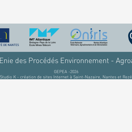
nie des Procédés Environnement - Agro
GEPEA -2026
Studio K - création de sites Internet à Saint-Nazaire, Nantes et Rezé