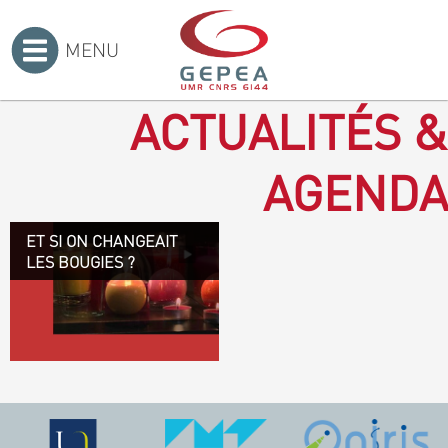
MENU
Accueil
>
ACTUALITÉS &
AGENDA
ET SI ON CHANGEAIT
Revenir à la bougie : en
LES BOUGIES ?
voilà un progrès ! Depuis
plusieurs mois, le GEPEA
collabore avec l'entreprise
Denis & fils, à Gétigné,
dans l'élaboration d'une
bougie 100 % végétale.
L'innovation ici, est de
remplacer la paraffine, une
matière obtenue en