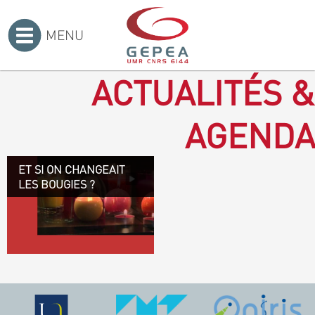
MENU
Accueil
>
ACTUALITÉS &
AGENDA
ET SI ON CHANGEAIT
Revenir à la bougie : en
LES BOUGIES ?
voilà un progrès ! Depuis
plusieurs mois, le GEPEA
collabore avec l'entreprise
Denis & fils, à Gétigné,
dans l'élaboration d'une
bougie 100 % végétale.
L'innovation ici, est de
remplacer la paraffine, une
matière obtenue en