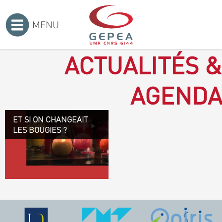
MENU
Accueil
>
ACTUALITÉS &
AGENDA
ET SI ON CHANGEAIT
Revenir à la bougie : en
LES BOUGIES ?
voilà un progrès ! Depuis
plusieurs mois, le GEPEA
collabore avec l'entreprise
Denis & fils, à Gétigné,
dans l'élaboration d'une
bougie 100 % végétale.
L'innovation ici, est de
remplacer la paraffine, une
matière obtenue en