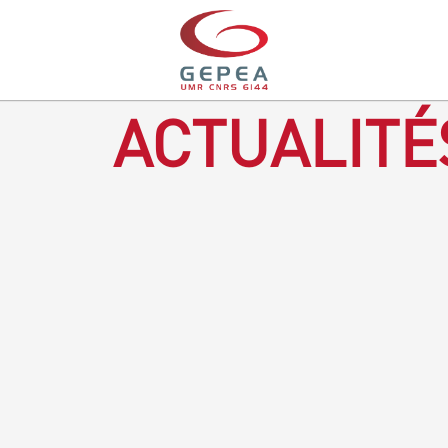
ACTUALITÉ
Revenir à la bougie : en voilà un progrès ! Depuis plusieurs
mois, le GEPEA collabore avec l'entreprise Denis & fils, à
Gétigné, dans l'élaboration d'une bougie 100 % végétale.
L'innovation ici, est de remplacer la paraffine, une matière
obtenue en raffinant du pétrole, par des matériaux
renouvelables d'origines végétales.