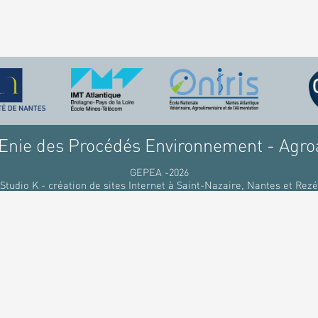
nie des Procédés Environnement - Agro
GEPEA -2026
Studio K - création de sites Internet à Saint-Nazaire, Nantes et Rezé