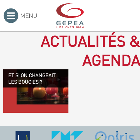
MENU
Accueil
>
ACTUALITÉS &
AGENDA
ET SI ON CHANGEAIT
Revenir à la bougie : en
LES BOUGIES ?
voilà un progrès ! Depuis
plusieurs mois, le GEPEA
collabore avec l'entreprise
Denis & fils, à Gétigné,
dans l'élaboration d'une
bougie 100 % végétale.
L'innovation ici, est de
remplacer la paraffine, une
matière obtenue en