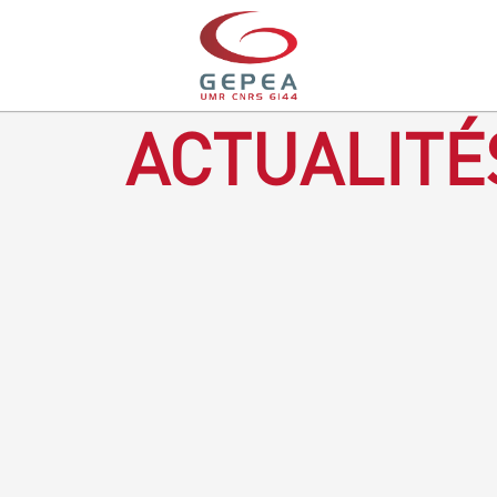
ACTUALITÉ
Revenir à la bougie : en voilà un progrès ! Depuis plusieurs
mois, le GEPEA collabore avec l'entreprise Denis & fils, à
Gétigné, dans l'élaboration d'une bougie 100 % végétale.
L'innovation ici, est de remplacer la paraffine, une matière
obtenue en raffinant du pétrole, par des matériaux
renouvelables d'origines végétales.