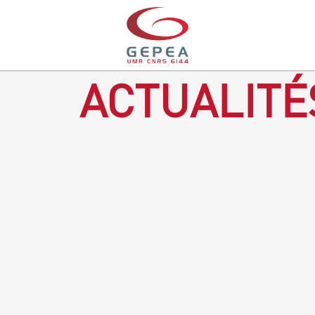
ACTUALITÉ
Revenir à la bougie : en voilà un progrès ! Depuis plusieurs
mois, le GEPEA collabore avec l'entreprise Denis & fils, à
Gétigné, dans l'élaboration d'une bougie 100 % végétale.
L'innovation ici, est de remplacer la paraffine, une matière
obtenue en raffinant du pétrole, par des matériaux
renouvelables d'origines végétales.