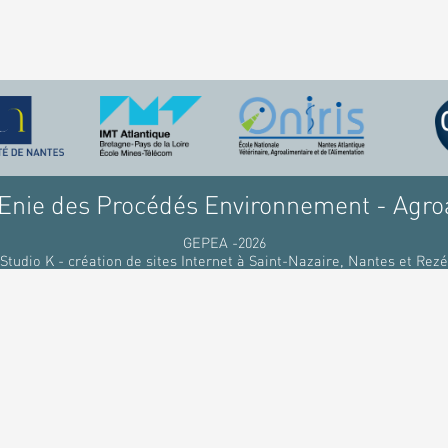
nie des Procédés Environnement - Agro
GEPEA -2026
Studio K - création de sites Internet à Saint-Nazaire, Nantes et Rezé