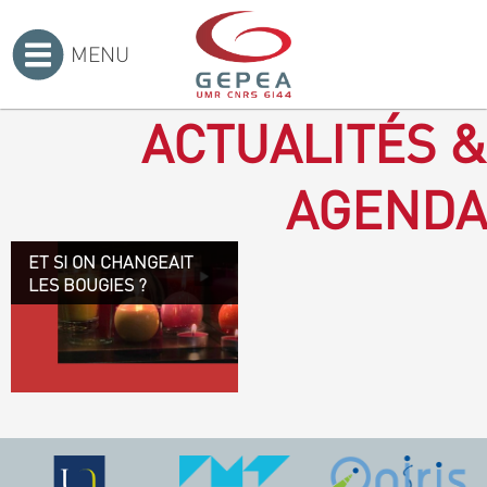
MENU
Accueil
>
ACTUALITÉS &
AGENDA
ET SI ON CHANGEAIT
Revenir à la bougie : en
LES BOUGIES ?
voilà un progrès ! Depuis
plusieurs mois, le GEPEA
collabore avec l'entreprise
Denis & fils, à Gétigné,
dans l'élaboration d'une
bougie 100 % végétale.
L'innovation ici, est de
remplacer la paraffine, une
matière obtenue en