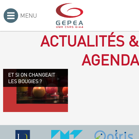
MENU
Accueil
>
ACTUALITÉS &
AGENDA
ET SI ON CHANGEAIT
Revenir à la bougie : en
LES BOUGIES ?
voilà un progrès ! Depuis
plusieurs mois, le GEPEA
collabore avec l'entreprise
Denis & fils, à Gétigné,
dans l'élaboration d'une
bougie 100 % végétale.
L'innovation ici, est de
remplacer la paraffine, une
matière obtenue en