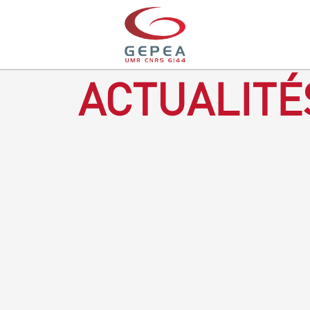
ACTUALITÉ
Revenir à la bougie : en voilà un progrès ! Depuis plusieurs
mois, le GEPEA collabore avec l'entreprise Denis & fils, à
Gétigné, dans l'élaboration d'une bougie 100 % végétale.
L'innovation ici, est de remplacer la paraffine, une matière
obtenue en raffinant du pétrole, par des matériaux
renouvelables d'origines végétales.