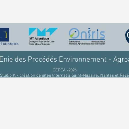
nie des Procédés Environnement - Agro
GEPEA -2026
Studio K - création de sites Internet à Saint-Nazaire, Nantes et Rezé