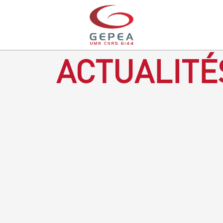
ACTUALITÉ
Revenir à la bougie : en voilà un progrès ! Depuis plusieurs
mois, le GEPEA collabore avec l'entreprise Denis & fils, à
Gétigné, dans l'élaboration d'une bougie 100 % végétale.
L'innovation ici, est de remplacer la paraffine, une matière
obtenue en raffinant du pétrole, par des matériaux
renouvelables d'origines végétales.