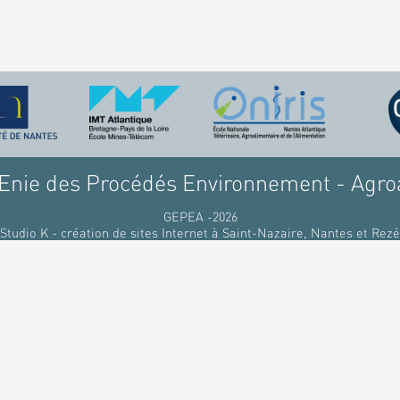
nie des Procédés Environnement - Agro
GEPEA -2026
Studio K - création de sites Internet à Saint-Nazaire, Nantes et Rezé