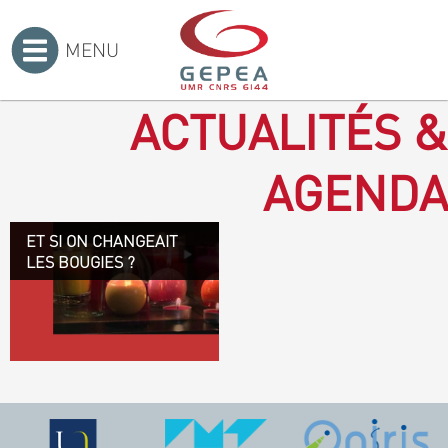
MENU
Accueil
>
ACTUALITÉS &
AGENDA
ET SI ON CHANGEAIT
Revenir à la bougie : en
LES BOUGIES ?
voilà un progrès ! Depuis
plusieurs mois, le GEPEA
collabore avec l'entreprise
Denis & fils, à Gétigné,
dans l'élaboration d'une
bougie 100 % végétale.
L'innovation ici, est de
remplacer la paraffine, une
matière obtenue en