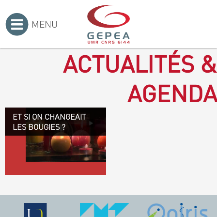
MENU
Accueil
>
ACTUALITÉS &
AGENDA
ET SI ON CHANGEAIT
Revenir à la bougie : en
LES BOUGIES ?
voilà un progrès ! Depuis
plusieurs mois, le GEPEA
collabore avec l'entreprise
Denis & fils, à Gétigné,
dans l'élaboration d'une
bougie 100 % végétale.
L'innovation ici, est de
remplacer la paraffine, une
matière obtenue en