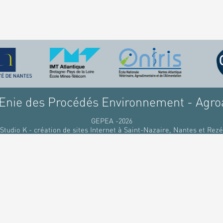
nie des Procédés Environnement - Agro
GEPEA -2026
Studio K - création de sites Internet à Saint-Nazaire, Nantes et Rezé