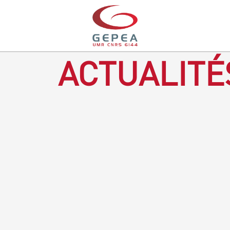
ACTUALITÉ
Revenir à la bougie : en voilà un progrès ! Depuis plusieurs
mois, le GEPEA collabore avec l'entreprise Denis & fils, à
Gétigné, dans l'élaboration d'une bougie 100 % végétale.
L'innovation ici, est de remplacer la paraffine, une matière
obtenue en raffinant du pétrole, par des matériaux
renouvelables d'origines végétales.