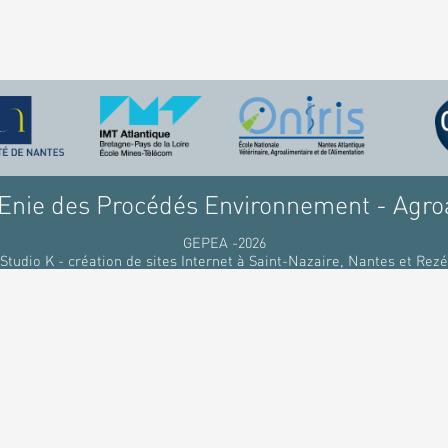
nie des Procédés Environnement - Agro
GEPEA -2026
Studio K - création de sites Internet à Saint-Nazaire, Nantes et Rezé