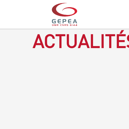
ACTUALITÉ
Revenir à la bougie : en voilà un progrès ! Depuis plusieurs
mois, le GEPEA collabore avec l'entreprise Denis & fils, à
Gétigné, dans l'élaboration d'une bougie 100 % végétale.
L'innovation ici, est de remplacer la paraffine, une matière
obtenue en raffinant du pétrole, par des matériaux
renouvelables d'origines végétales.