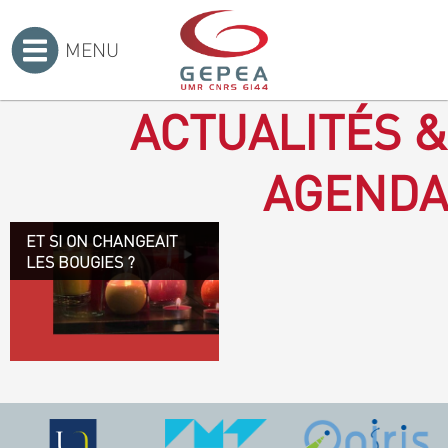
MENU
Accueil
>
ACTUALITÉS &
AGENDA
ET SI ON CHANGEAIT
Revenir à la bougie : en
LES BOUGIES ?
voilà un progrès ! Depuis
plusieurs mois, le GEPEA
collabore avec l'entreprise
Denis & fils, à Gétigné,
dans l'élaboration d'une
bougie 100 % végétale.
L'innovation ici, est de
remplacer la paraffine, une
matière obtenue en