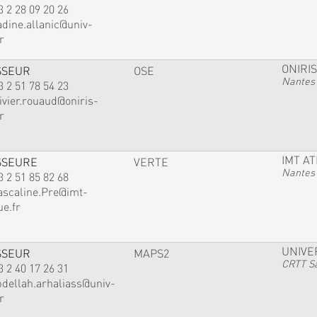
3 2 28 09 20 26
adine.allanic@univ-
r
ONIRIS
SSEUR
OSE
Nantes
3 2 51 78 54 23
ivier.rouaud@oniris-
r
IMT A
SSEURE
VERTE
Nantes
3 2 51 85 82 68
ascaline.Pre@imt-
ue.fr
UNIVE
SSEUR
MAPS2
CRTT Sa
3 2 40 17 26 31
bdellah.arhaliass@univ-
r