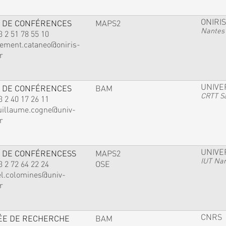
ONIRIS
 DE CONFÉRENCES
MAPS2
Nantes
3 2 51 78 55 10
lement.cataneo@oniris-
r
UNIVE
 DE CONFÉRENCES
BAM
CRTT Sa
3 2 40 17 26 11
uillaume.cogne@univ-
r
UNIVE
 DE CONFÉRENCESS
MAPS2
IUT Na
3 2 72 64 22 24
OSE
el.colomines@univ-
r
CNRS
ÉE DE RECHERCHE
BAM