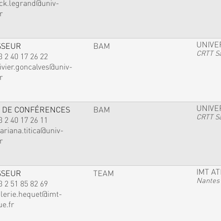
ack.legrand@univ-
r
UNIVE
SSEUR
BAM
CRTT Sa
3 2 40 17 26 22
ivier.goncalves@univ-
r
UNIVE
 DE CONFÉRENCES
BAM
CRTT Sa
3 2 40 17 26 11
ariana.titica@univ-
r
IMT A
SSEUR
TEAM
Nantes
3 2 51 85 82 69
alerie.hequet@imt-
ue.fr