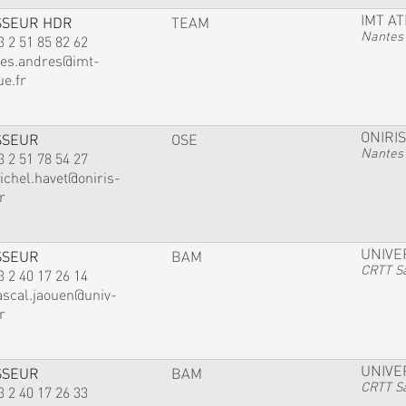
IMT A
SSEUR HDR
TEAM
Nantes
3 2 51 85 82 62
ves.andres@imt-
ue.fr
ONIRIS
SSEUR
OSE
Nantes
3 2 51 78 54 27
ichel.havet@oniris-
r
UNIVE
SSEUR
BAM
CRTT Sa
3 2 40 17 26 14
ascal.jaouen@univ-
r
UNIVE
SSEUR
BAM
CRTT Sa
3 2 40 17 26 33