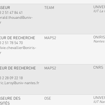
UNIVE
SSEUR
TEAM
IUT La 
3 2 51 47 84 41
erald.thouand@univ-
r
ONIRIS
EUR DE RECHERCHE
MAPS2
Nantes
3 2 51 78 54 70
lvie.chevallier@oniris-
r
CNRS
TEUR DE RECHERCHE
MAPS2
3 2 28 09 22 18
ric.Leroy@univ-nantes.fr
UNIVE
SSEURE DES
OSE
IUT Na
SITÉS