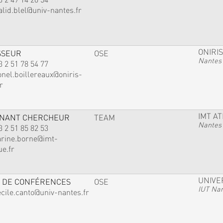
alid.blel@univ-nantes.fr
ONIRIS
SSEUR
OSE
Nantes
3 2 51 78 54 77
onel.boillereaux@oniris-
r
IMT A
GNANT CHERCHEUR
TEAM
Nantes
3 2 51 85 82 53
arine.borne@imt-
ue.fr
UNIVE
 DE CONFÉRENCES
OSE
IUT Na
ecile.canto@univ-nantes.fr