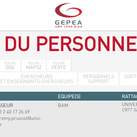
 DU PERSONNE
ÉQUIPE
ÉQUIPE
ÉQUIPE
OSE
MAPS2
VERTE
CHERCHEURS
PERSONNELS
DOCT
ET ENSEIGNANTS CHERCHEURS
SUPPORT
EQUIPE(S)
RATTA
UNIVE
SSEUR
BAM
CRTT Sa
3 2 40 17 26 69
eremy.pruvost@univ-
r