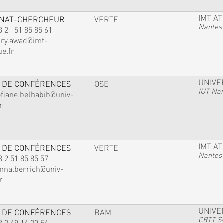
IMT A
GNAT-CHERCHEUR
VERTE
Nantes
3 2 51 85 85 61
ary.awad@imt-
ue.fr
UNIVE
 DE CONFÉRENCES
OSE
IUT Na
ofiane.belhabib@univ-
r
IMT A
 DE CONFÉRENCES
VERTE
Nantes
3 2 51 85 85 57
mna.berrich@univ-
r
UNIVE
 DE CONFÉRENCES
BAM
CRTT Sa
3 2 49 14 20 54