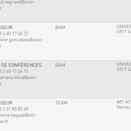
ack.legrand@univ-
r
UNIVE
SSEUR
BAM
CRTT Sa
3 2 40 17 26 22
ivier.goncalves@univ-
r
UNIVE
 DE CONFÉRENCES
BAM
CRTT Sa
3 2 40 17 26 11
ariana.titica@univ-
r
IMT A
SSEUR
TEAM
Nantes
3 2 51 85 82 69
alerie.hequet@imt-
ue.fr