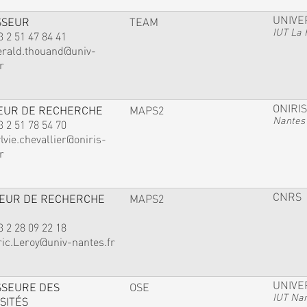
UNIVE
SSEUR
TEAM
IUT La 
3 2 51 47 84 41
erald.thouand@univ-
r
ONIRIS
EUR DE RECHERCHE
MAPS2
Nantes
3 2 51 78 54 70
lvie.chevallier@oniris-
r
CNRS
TEUR DE RECHERCHE
MAPS2
3 2 28 09 22 18
ric.Leroy@univ-nantes.fr
UNIVE
SSEURE DES
OSE
IUT Na
SITÉS