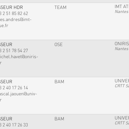
IMT A
SSEUR HDR
TEAM
Nantes
3 2 51 85 82 62
ves.andres@imt-
ue.fr
ONIRIS
SSEUR
OSE
Nantes
3 2 51 78 54 27
ichel.havet@oniris-
r
UNIVE
SSEUR
BAM
CRTT Sa
3 2 40 17 26 14
ascal.jaouen@univ-
r
UNIVE
SSEUR
BAM
CRTT Sa
3 2 40 17 26 33