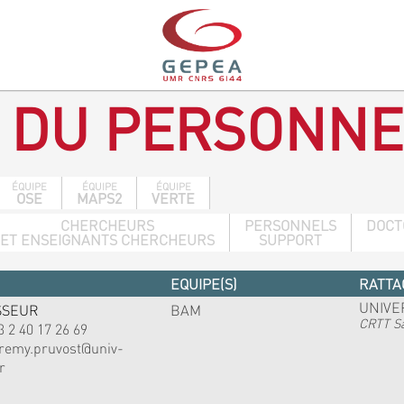
 DU PERSONNE
ÉQUIPE
ÉQUIPE
ÉQUIPE
OSE
MAPS2
VERTE
CHERCHEURS
PERSONNELS
DOCT
ET ENSEIGNANTS CHERCHEURS
SUPPORT
EQUIPE(S)
RATTA
UNIVE
SSEUR
BAM
CRTT Sa
3 2 40 17 26 69
eremy.pruvost@univ-
r