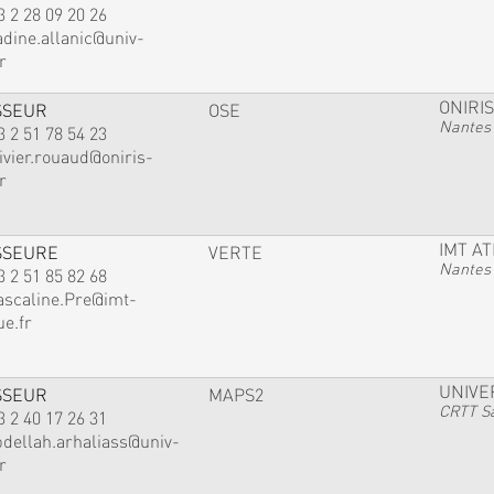
3 2 28 09 20 26
adine.allanic@univ-
r
ONIRIS
SSEUR
OSE
Nantes
3 2 51 78 54 23
ivier.rouaud@oniris-
r
IMT A
SSEURE
VERTE
Nantes
3 2 51 85 82 68
ascaline.Pre@imt-
ue.fr
UNIVE
SSEUR
MAPS2
CRTT Sa
3 2 40 17 26 31
bdellah.arhaliass@univ-
r