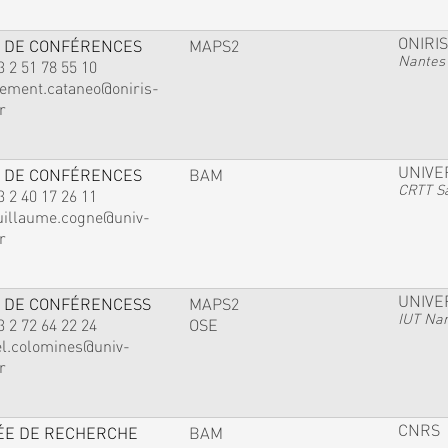
ONIRIS
 DE CONFÉRENCES
MAPS2
Nantes
3 2 51 78 55 10
lement.cataneo@oniris-
r
UNIVE
 DE CONFÉRENCES
BAM
CRTT Sa
3 2 40 17 26 11
uillaume.cogne@univ-
r
UNIVE
 DE CONFÉRENCESS
MAPS2
IUT Na
3 2 72 64 22 24
OSE
el.colomines@univ-
r
CNRS
ÉE DE RECHERCHE
BAM