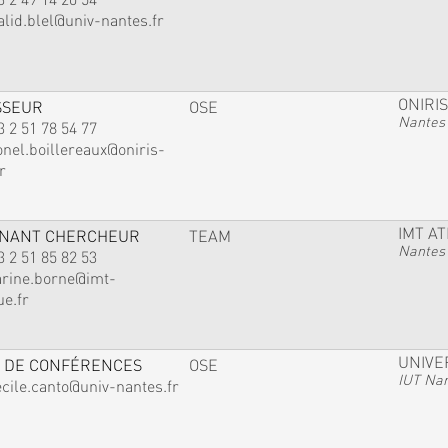
alid.blel@univ-nantes.fr
ONIRIS
SSEUR
OSE
Nantes
3 2 51 78 54 77
onel.boillereaux@oniris-
r
IMT A
GNANT CHERCHEUR
TEAM
Nantes
3 2 51 85 82 53
arine.borne@imt-
ue.fr
UNIVE
 DE CONFÉRENCES
OSE
IUT Na
ecile.canto@univ-nantes.fr