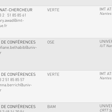
IMT A
GNAT-CHERCHEUR
VERTE
Nantes
3 2 51 85 85 61
ary.awad@imt-
ue.fr
UNIVE
 DE CONFÉRENCES
OSE
IUT Na
ofiane.belhabib@univ-
r
IMT A
 DE CONFÉRENCES
VERTE
Nantes
3 2 51 85 85 57
mna.berrich@univ-
r
UNIVE
 DE CONFÉRENCES
BAM
CRTT Sa
3 2 49 14 20 54