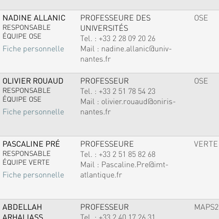
NADINE ALLANIC
PROFESSEURE DES
OSE
RESPONSABLE
UNIVERSITÉS
ÉQUIPE OSE
Tel. :
+33 2 28 09 20 26
Mail :
nadine.allanic@univ-
Fiche personnelle
nantes.fr
OLIVIER ROUAUD
PROFESSEUR
OSE
RESPONSABLE
Tel. :
+33 2 51 78 54 23
ÉQUIPE OSE
Mail :
olivier.rouaud@oniris-
nantes.fr
Fiche personnelle
PASCALINE PRÉ
PROFESSEURE
VERTE
RESPONSABLE
Tel. :
+33 2 51 85 82 68
ÉQUIPE VERTE
Mail :
Pascaline.Pre@imt-
atlantique.fr
Fiche personnelle
ABDELLAH
PROFESSEUR
MAPS2
ARHALIASS
Tel. :
+33 2 40 17 26 31