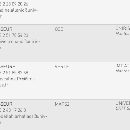
3 2 28 09 20 26
adine.allanic@univ-
r
ONIRIS
SSEUR
OSE
Nantes
3 2 51 78 54 23
ivier.rouaud@oniris-
r
IMT A
SSEURE
VERTE
Nantes
3 2 51 85 82 68
ascaline.Pre@imt-
ue.fr
UNIVE
SSEUR
MAPS2
CRTT Sa
3 2 40 17 26 31
bdellah.arhaliass@univ-
r