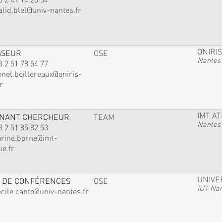
alid.blel@univ-nantes.fr
ONIRIS
SSEUR
OSE
Nantes
3 2 51 78 54 77
onel.boillereaux@oniris-
r
IMT A
GNANT CHERCHEUR
TEAM
Nantes
3 2 51 85 82 53
arine.borne@imt-
ue.fr
UNIVE
 DE CONFÉRENCES
OSE
IUT Na
ecile.canto@univ-nantes.fr