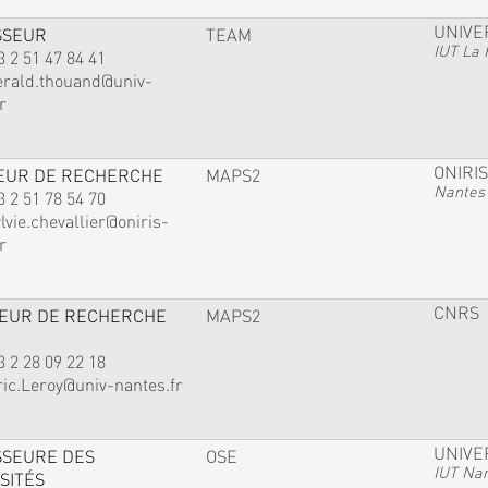
UNIVE
SSEUR
TEAM
IUT La 
3 2 51 47 84 41
erald.thouand@univ-
r
ONIRIS
EUR DE RECHERCHE
MAPS2
Nantes
3 2 51 78 54 70
lvie.chevallier@oniris-
r
CNRS
TEUR DE RECHERCHE
MAPS2
3 2 28 09 22 18
ric.Leroy@univ-nantes.fr
UNIVE
SSEURE DES
OSE
IUT Na
SITÉS