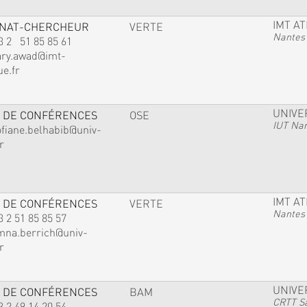
IMT A
GNAT-CHERCHEUR
VERTE
Nantes
3 2 51 85 85 61
ary.awad@imt-
ue.fr
UNIVE
 DE CONFÉRENCES
OSE
IUT Na
ofiane.belhabib@univ-
r
IMT A
 DE CONFÉRENCES
VERTE
Nantes
3 2 51 85 85 57
mna.berrich@univ-
r
UNIVE
 DE CONFÉRENCES
BAM
CRTT Sa
3 2 49 14 20 54