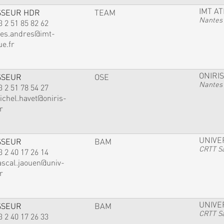
IMT A
SSEUR HDR
TEAM
Nantes
3 2 51 85 82 62
ves.andres@imt-
ue.fr
ONIRIS
SSEUR
OSE
Nantes
3 2 51 78 54 27
ichel.havet@oniris-
r
UNIVE
SSEUR
BAM
CRTT Sa
3 2 40 17 26 14
ascal.jaouen@univ-
r
UNIVE
SSEUR
BAM
CRTT Sa
3 2 40 17 26 33