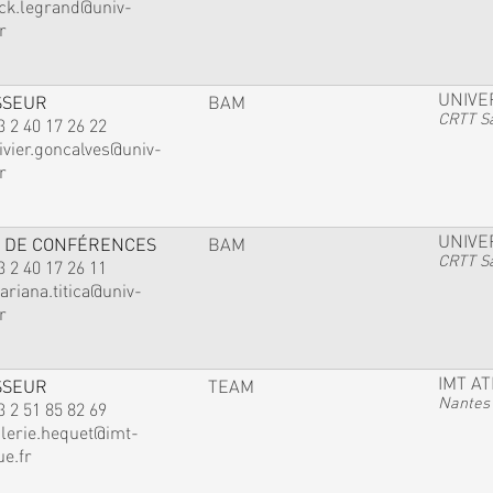
ack.legrand@univ-
r
UNIVE
SSEUR
BAM
CRTT Sa
3 2 40 17 26 22
ivier.goncalves@univ-
r
UNIVE
 DE CONFÉRENCES
BAM
CRTT Sa
3 2 40 17 26 11
ariana.titica@univ-
r
IMT A
SSEUR
TEAM
Nantes
3 2 51 85 82 69
alerie.hequet@imt-
ue.fr