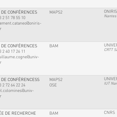
ONIRIS
 DE CONFÉRENCES
MAPS2
Nantes
3 2 51 78 55 10
lement.cataneo@oniris-
r
UNIVE
 DE CONFÉRENCES
BAM
CRTT Sa
3 2 40 17 26 11
uillaume.cogne@univ-
r
UNIVE
 DE CONFÉRENCESS
MAPS2
IUT Na
3 2 72 64 22 24
OSE
el.colomines@univ-
r
CNRS
ÉE DE RECHERCHE
BAM