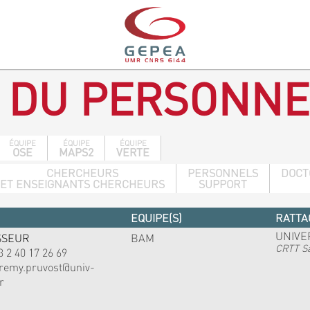
 DU PERSONNE
ÉQUIPE
ÉQUIPE
ÉQUIPE
OSE
MAPS2
VERTE
CHERCHEURS
PERSONNELS
DOCT
ET ENSEIGNANTS CHERCHEURS
SUPPORT
EQUIPE(S)
RATTA
UNIVE
SSEUR
BAM
CRTT Sa
3 2 40 17 26 69
eremy.pruvost@univ-
r