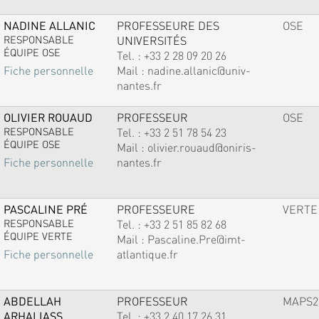
NADINE ALLANIC
PROFESSEURE DES
OSE
RESPONSABLE
UNIVERSITÉS
ÉQUIPE OSE
Tel. :
+33 2 28 09 20 26
Mail :
nadine.allanic@univ-
Fiche personnelle
nantes.fr
OLIVIER ROUAUD
PROFESSEUR
OSE
RESPONSABLE
Tel. :
+33 2 51 78 54 23
ÉQUIPE OSE
Mail :
olivier.rouaud@oniris-
nantes.fr
Fiche personnelle
PASCALINE PRÉ
PROFESSEURE
VERTE
RESPONSABLE
Tel. :
+33 2 51 85 82 68
ÉQUIPE VERTE
Mail :
Pascaline.Pre@imt-
atlantique.fr
Fiche personnelle
ABDELLAH
PROFESSEUR
MAPS2
ARHALIASS
Tel. :
+33 2 40 17 26 31