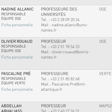
NADINE ALLANIC
PROFESSEURE DES
OSE
RESPONSABLE
UNIVERSITÉS
ÉQUIPE OSE
Tel. :
+33 2 28 09 20 26
Mail :
nadine.allanic@univ-
Fiche personnelle
nantes.fr
OLIVIER ROUAUD
PROFESSEUR
OSE
RESPONSABLE
Tel. :
+33 2 51 78 54 23
ÉQUIPE OSE
Mail :
olivier.rouaud@oniris-
nantes.fr
Fiche personnelle
PASCALINE PRÉ
PROFESSEURE
VERTE
RESPONSABLE
Tel. :
+33 2 51 85 82 68
ÉQUIPE VERTE
Mail :
Pascaline.Pre@imt-
atlantique.fr
Fiche personnelle
ABDELLAH
PROFESSEUR
MAPS2
ARHALIASS
Tel. :
+33 2 40 17 26 31