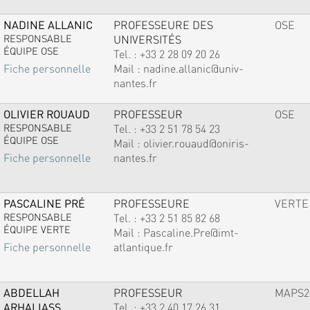
NADINE ALLANIC
PROFESSEURE DES
OSE
RESPONSABLE
UNIVERSITÉS
ÉQUIPE OSE
Tel. :
+33 2 28 09 20 26
Mail :
nadine.allanic@univ-
Fiche personnelle
nantes.fr
OLIVIER ROUAUD
PROFESSEUR
OSE
RESPONSABLE
Tel. :
+33 2 51 78 54 23
ÉQUIPE OSE
Mail :
olivier.rouaud@oniris-
nantes.fr
Fiche personnelle
PASCALINE PRÉ
PROFESSEURE
VERTE
RESPONSABLE
Tel. :
+33 2 51 85 82 68
ÉQUIPE VERTE
Mail :
Pascaline.Pre@imt-
atlantique.fr
Fiche personnelle
ABDELLAH
PROFESSEUR
MAPS2
ARHALIASS
Tel. :
+33 2 40 17 26 31