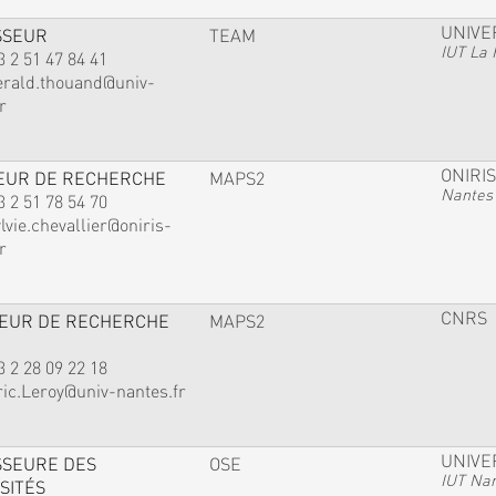
UNIVE
SSEUR
TEAM
IUT La 
3 2 51 47 84 41
erald.thouand@univ-
r
ONIRIS
EUR DE RECHERCHE
MAPS2
Nantes
3 2 51 78 54 70
lvie.chevallier@oniris-
r
CNRS
TEUR DE RECHERCHE
MAPS2
3 2 28 09 22 18
ric.Leroy@univ-nantes.fr
UNIVE
SSEURE DES
OSE
IUT Na
SITÉS