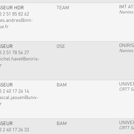
IMT A
SSEUR HDR
TEAM
Nantes
3 2 51 85 82 62
ves.andres@imt-
ue.fr
ONIRIS
SSEUR
OSE
Nantes
3 2 51 78 54 27
ichel.havet@oniris-
r
UNIVE
SSEUR
BAM
CRTT Sa
3 2 40 17 26 14
ascal.jaouen@univ-
r
UNIVE
SSEUR
BAM
CRTT Sa
3 2 40 17 26 33