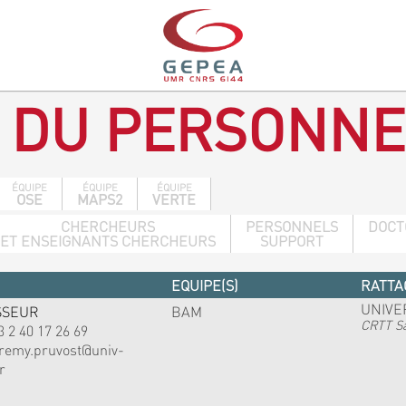
 DU PERSONNE
ÉQUIPE
ÉQUIPE
ÉQUIPE
OSE
MAPS2
VERTE
CHERCHEURS
PERSONNELS
DOCT
ET ENSEIGNANTS CHERCHEURS
SUPPORT
EQUIPE(S)
RATTA
UNIVE
SSEUR
BAM
CRTT Sa
3 2 40 17 26 69
eremy.pruvost@univ-
r