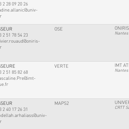
3 2 28 09 20 26
adine.allanic@univ-
r
ONIRIS
SSEUR
OSE
Nantes
3 2 51 78 54 23
ivier.rouaud@oniris-
r
IMT A
SSEURE
VERTE
Nantes
3 2 51 85 82 68
ascaline.Pre@imt-
ue.fr
UNIVE
SSEUR
MAPS2
CRTT Sa
3 2 40 17 26 31
bdellah.arhaliass@univ-
r