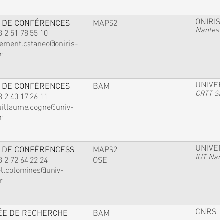
ONIRIS
 DE CONFÉRENCES
MAPS2
Nantes
3 2 51 78 55 10
lement.cataneo@oniris-
r
UNIVE
 DE CONFÉRENCES
BAM
CRTT Sa
3 2 40 17 26 11
uillaume.cogne@univ-
r
UNIVE
 DE CONFÉRENCESS
MAPS2
IUT Na
3 2 72 64 22 24
OSE
el.colomines@univ-
r
CNRS
ÉE DE RECHERCHE
BAM