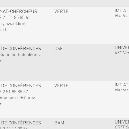
IMT A
GNAT-CHERCHEUR
VERTE
Nantes
3 2 51 85 85 61
ary.awad@imt-
ue.fr
UNIVE
 DE CONFÉRENCES
OSE
IUT Na
ofiane.belhabib@univ-
r
IMT A
 DE CONFÉRENCES
VERTE
Nantes
3 2 51 85 85 57
mna.berrich@univ-
r
UNIVE
 DE CONFÉRENCES
BAM
CRTT Sa
3 2 49 14 20 54