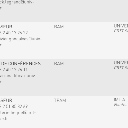
ack.legrand@univ-
r
UNIVE
SSEUR
BAM
CRTT Sa
3 2 40 17 26 22
ivier.goncalves@univ-
r
UNIVE
 DE CONFÉRENCES
BAM
CRTT Sa
3 2 40 17 26 11
ariana.titica@univ-
r
IMT A
SSEUR
TEAM
Nantes
3 2 51 85 82 69
alerie.hequet@imt-
ue.fr