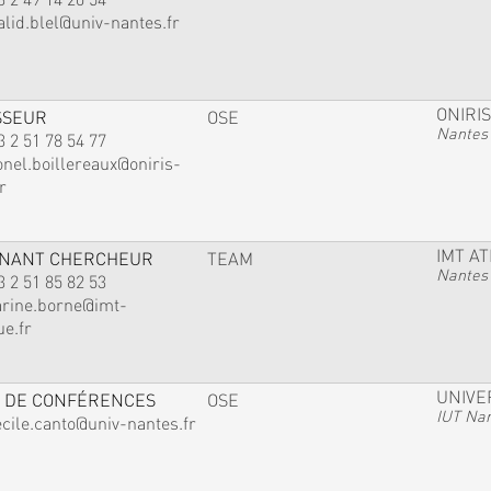
alid.blel@univ-nantes.fr
ONIRIS
SSEUR
OSE
Nantes
3 2 51 78 54 77
onel.boillereaux@oniris-
r
IMT A
GNANT CHERCHEUR
TEAM
Nantes
3 2 51 85 82 53
arine.borne@imt-
ue.fr
UNIVE
 DE CONFÉRENCES
OSE
IUT Na
ecile.canto@univ-nantes.fr