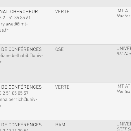
IMT A
GNAT-CHERCHEUR
VERTE
Nantes
3 2 51 85 85 61
ary.awad@imt-
ue.fr
UNIVE
 DE CONFÉRENCES
OSE
IUT Na
ofiane.belhabib@univ-
r
IMT A
 DE CONFÉRENCES
VERTE
Nantes
3 2 51 85 85 57
mna.berrich@univ-
r
UNIVE
 DE CONFÉRENCES
BAM
CRTT Sa
3 2 49 14 20 54