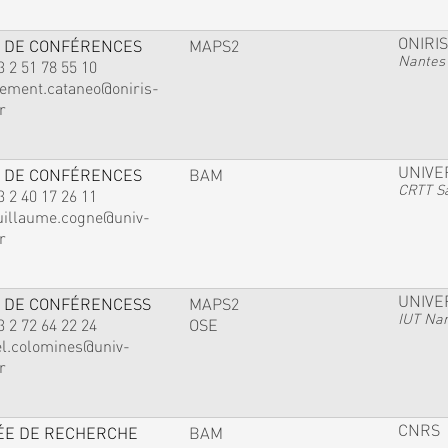
ONIRIS
 DE CONFÉRENCES
MAPS2
Nantes
3 2 51 78 55 10
lement.cataneo@oniris-
r
UNIVE
 DE CONFÉRENCES
BAM
CRTT Sa
3 2 40 17 26 11
uillaume.cogne@univ-
r
UNIVE
 DE CONFÉRENCESS
MAPS2
IUT Na
3 2 72 64 22 24
OSE
el.colomines@univ-
r
CNRS
ÉE DE RECHERCHE
BAM