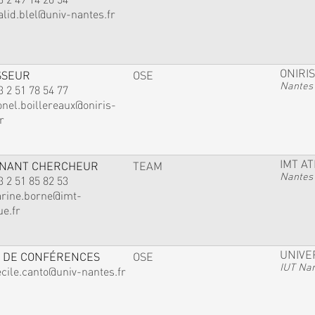
alid.blel@univ-nantes.fr
ONIRIS
SSEUR
OSE
Nantes
3 2 51 78 54 77
onel.boillereaux@oniris-
r
IMT A
GNANT CHERCHEUR
TEAM
Nantes
3 2 51 85 82 53
arine.borne@imt-
ue.fr
UNIVE
 DE CONFÉRENCES
OSE
IUT Na
ecile.canto@univ-nantes.fr