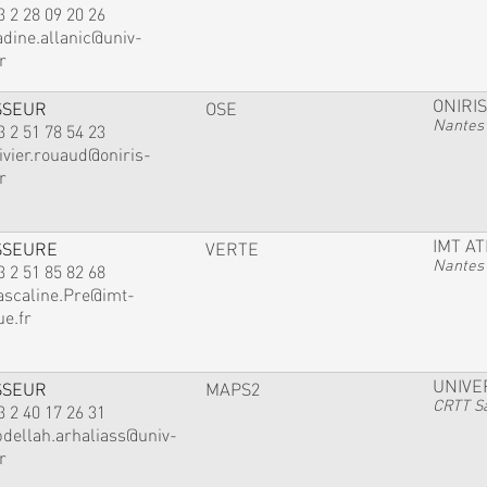
3 2 28 09 20 26
adine.allanic@univ-
r
ONIRIS
SSEUR
OSE
Nantes
3 2 51 78 54 23
ivier.rouaud@oniris-
r
IMT A
SSEURE
VERTE
Nantes
3 2 51 85 82 68
ascaline.Pre@imt-
ue.fr
UNIVE
SSEUR
MAPS2
CRTT Sa
3 2 40 17 26 31
bdellah.arhaliass@univ-
r