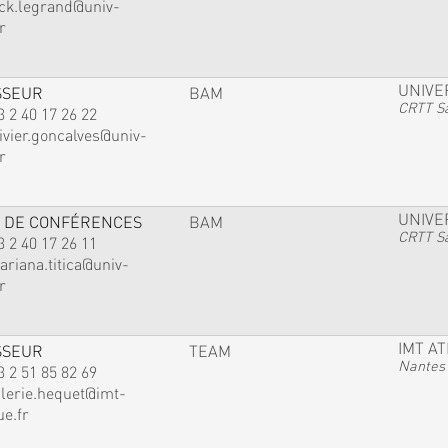
ack.legrand@univ-
r
UNIVE
SSEUR
BAM
CRTT Sa
3 2 40 17 26 22
ivier.goncalves@univ-
r
UNIVE
 DE CONFÉRENCES
BAM
CRTT Sa
3 2 40 17 26 11
ariana.titica@univ-
r
IMT A
SSEUR
TEAM
Nantes
3 2 51 85 82 69
alerie.hequet@imt-
ue.fr