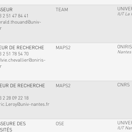
UNIVE
SSEUR
TEAM
IUT La 
3 2 51 47 84 41
erald.thouand@univ-
r
ONIRIS
EUR DE RECHERCHE
MAPS2
Nantes
3 2 51 78 54 70
lvie.chevallier@oniris-
r
CNRS
TEUR DE RECHERCHE
MAPS2
3 2 28 09 22 18
ric.Leroy@univ-nantes.fr
UNIVE
SSEURE DES
OSE
IUT Na
SITÉS