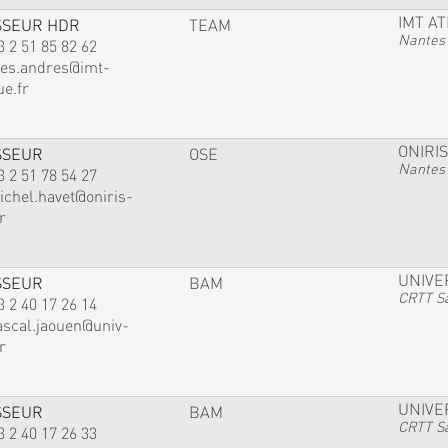
IMT A
SSEUR HDR
TEAM
Nantes
3 2 51 85 82 62
ves.andres@imt-
ue.fr
ONIRIS
SSEUR
OSE
Nantes
3 2 51 78 54 27
ichel.havet@oniris-
r
UNIVE
SSEUR
BAM
CRTT Sa
3 2 40 17 26 14
ascal.jaouen@univ-
r
UNIVE
SSEUR
BAM
CRTT Sa
3 2 40 17 26 33