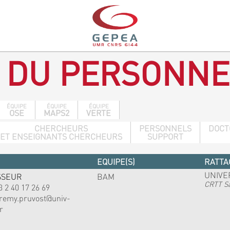
 DU PERSONNE
ÉQUIPE
ÉQUIPE
ÉQUIPE
OSE
MAPS2
VERTE
CHERCHEURS
PERSONNELS
DOCT
ET ENSEIGNANTS CHERCHEURS
SUPPORT
EQUIPE(S)
RATTA
UNIVE
SSEUR
BAM
CRTT Sa
3 2 40 17 26 69
eremy.pruvost@univ-
r