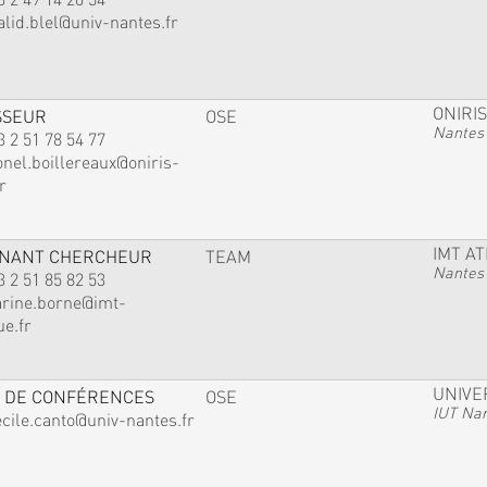
alid.blel@univ-nantes.fr
ONIRIS
SSEUR
OSE
Nantes
3 2 51 78 54 77
onel.boillereaux@oniris-
r
IMT A
GNANT CHERCHEUR
TEAM
Nantes
3 2 51 85 82 53
arine.borne@imt-
ue.fr
UNIVE
 DE CONFÉRENCES
OSE
IUT Na
ecile.canto@univ-nantes.fr