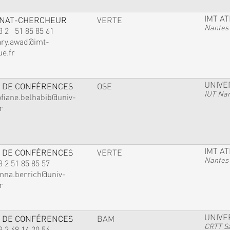
IMT A
GNAT-CHERCHEUR
VERTE
Nantes
3 2 51 85 85 61
ary.awad@imt-
ue.fr
UNIVE
 DE CONFÉRENCES
OSE
IUT Na
ofiane.belhabib@univ-
r
IMT A
 DE CONFÉRENCES
VERTE
Nantes
3 2 51 85 85 57
mna.berrich@univ-
r
UNIVE
 DE CONFÉRENCES
BAM
CRTT Sa
3 2 49 14 20 54