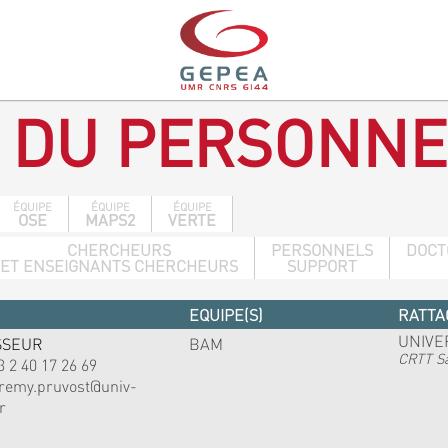
 DU PERSONNE
ÉQUIPE
ÉQUIPE
ÉQUIPE
OSE
MAPS2
VERTE
CHERCHEURS
PERSONNELS
DOCT
ET ENSEIGNANTS CHERCHEURS
SUPPORT
EQUIPE(S)
RATTA
UNIVE
SSEUR
BAM
CRTT Sa
3 2 40 17 26 69
eremy.pruvost@univ-
r