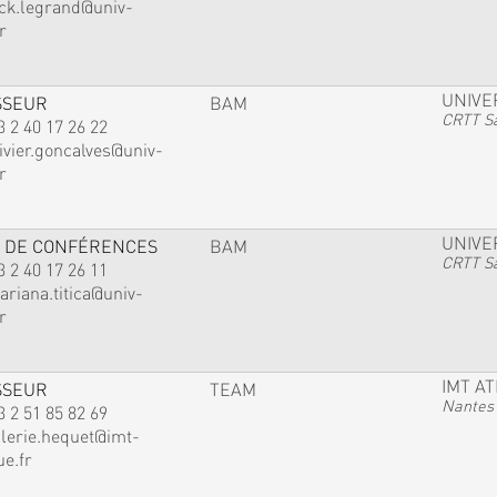
ack.legrand@univ-
r
UNIVE
SSEUR
BAM
CRTT Sa
3 2 40 17 26 22
ivier.goncalves@univ-
r
UNIVE
 DE CONFÉRENCES
BAM
CRTT Sa
3 2 40 17 26 11
ariana.titica@univ-
r
IMT A
SSEUR
TEAM
Nantes
3 2 51 85 82 69
alerie.hequet@imt-
ue.fr