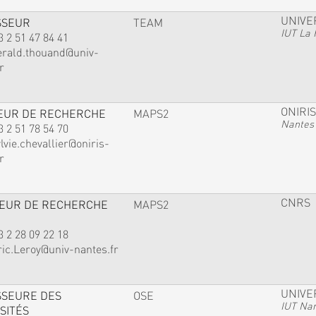
UNIVE
SSEUR
TEAM
IUT La 
3 2 51 47 84 41
erald.thouand@univ-
r
ONIRIS
EUR DE RECHERCHE
MAPS2
Nantes
3 2 51 78 54 70
lvie.chevallier@oniris-
r
CNRS
TEUR DE RECHERCHE
MAPS2
3 2 28 09 22 18
ric.Leroy@univ-nantes.fr
UNIVE
SSEURE DES
OSE
IUT Na
SITÉS