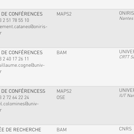
ONIRIS
 DE CONFÉRENCES
MAPS2
Nantes
3 2 51 78 55 10
lement.cataneo@oniris-
r
UNIVE
 DE CONFÉRENCES
BAM
CRTT Sa
3 2 40 17 26 11
uillaume.cogne@univ-
r
UNIVE
 DE CONFÉRENCESS
MAPS2
IUT Na
3 2 72 64 22 24
OSE
el.colomines@univ-
r
CNRS
ÉE DE RECHERCHE
BAM