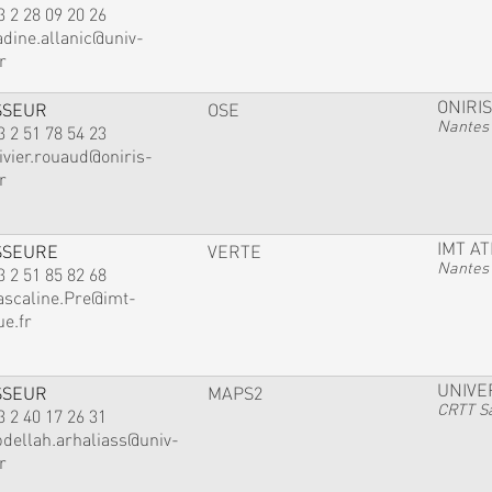
3 2 28 09 20 26
adine.allanic@univ-
r
ONIRIS
SSEUR
OSE
Nantes
3 2 51 78 54 23
ivier.rouaud@oniris-
r
IMT A
SSEURE
VERTE
Nantes
3 2 51 85 82 68
ascaline.Pre@imt-
ue.fr
UNIVE
SSEUR
MAPS2
CRTT Sa
3 2 40 17 26 31
bdellah.arhaliass@univ-
r