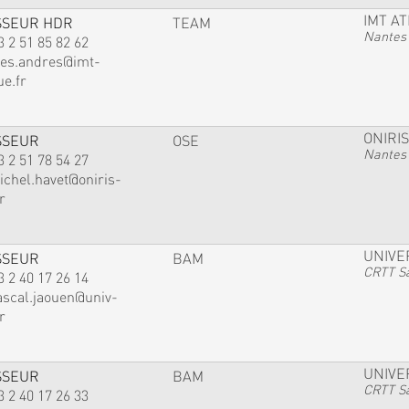
IMT A
SSEUR HDR
TEAM
Nantes
3 2 51 85 82 62
ves.andres@imt-
ue.fr
ONIRIS
SSEUR
OSE
Nantes
3 2 51 78 54 27
ichel.havet@oniris-
r
UNIVE
SSEUR
BAM
CRTT Sa
3 2 40 17 26 14
ascal.jaouen@univ-
r
UNIVE
SSEUR
BAM
CRTT Sa
3 2 40 17 26 33