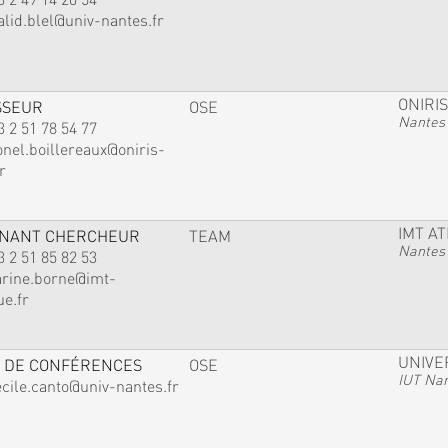
alid.blel@univ-nantes.fr
ONIRIS
SSEUR
OSE
Nantes
3 2 51 78 54 77
onel.boillereaux@oniris-
r
IMT A
GNANT CHERCHEUR
TEAM
Nantes
3 2 51 85 82 53
arine.borne@imt-
ue.fr
UNIVE
 DE CONFÉRENCES
OSE
IUT Na
ecile.canto@univ-nantes.fr