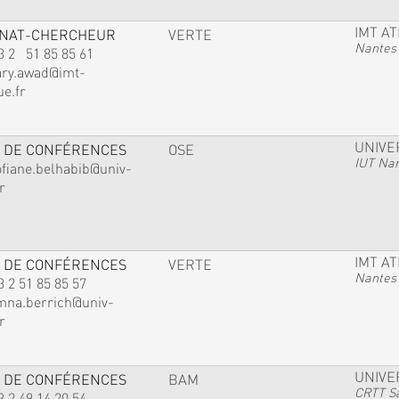
IMT A
GNAT-CHERCHEUR
VERTE
Nantes
3 2 51 85 85 61
ary.awad@imt-
ue.fr
UNIVE
 DE CONFÉRENCES
OSE
IUT Na
ofiane.belhabib@univ-
r
IMT A
 DE CONFÉRENCES
VERTE
Nantes
3 2 51 85 85 57
mna.berrich@univ-
r
UNIVE
 DE CONFÉRENCES
BAM
CRTT Sa
3 2 49 14 20 54