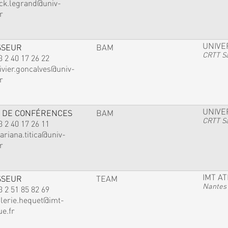
ack.legrand@univ-
r
UNIVE
SSEUR
BAM
CRTT Sa
3 2 40 17 26 22
ivier.goncalves@univ-
r
UNIVE
 DE CONFÉRENCES
BAM
CRTT Sa
3 2 40 17 26 11
ariana.titica@univ-
r
IMT A
SSEUR
TEAM
Nantes
3 2 51 85 82 69
alerie.hequet@imt-
ue.fr