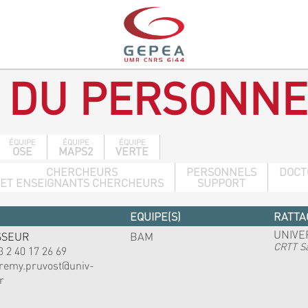
 DU PERSONNE
ÉQUIPE
ÉQUIPE
ÉQUIPE
OSE
MAPS2
VERTE
CHERCHEURS
PERSONNELS
DOCT
ET ENSEIGNANTS CHERCHEURS
SUPPORT
EQUIPE(S)
RATTA
UNIVE
SSEUR
BAM
CRTT Sa
3 2 40 17 26 69
eremy.pruvost@univ-
r