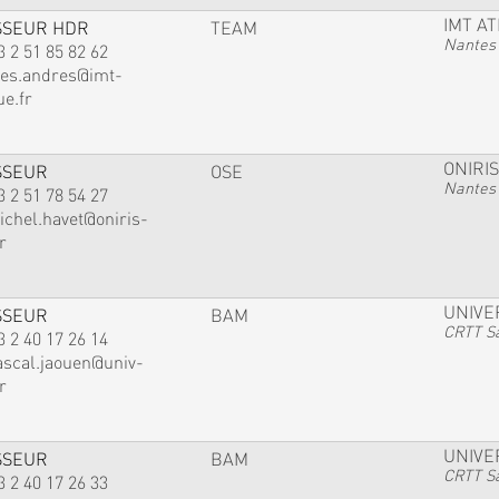
IMT A
SSEUR HDR
TEAM
Nantes
3 2 51 85 82 62
ves.andres@imt-
ue.fr
ONIRIS
SSEUR
OSE
Nantes
3 2 51 78 54 27
ichel.havet@oniris-
r
UNIVE
SSEUR
BAM
CRTT Sa
3 2 40 17 26 14
ascal.jaouen@univ-
r
UNIVE
SSEUR
BAM
CRTT Sa
3 2 40 17 26 33