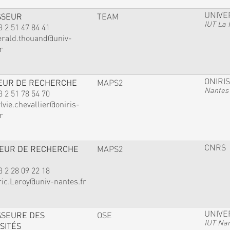
UNIVE
SSEUR
TEAM
IUT La 
3 2 51 47 84 41
erald.thouand@univ-
r
ONIRIS
EUR DE RECHERCHE
MAPS2
Nantes
3 2 51 78 54 70
lvie.chevallier@oniris-
r
CNRS
TEUR DE RECHERCHE
MAPS2
3 2 28 09 22 18
ric.Leroy@univ-nantes.fr
UNIVE
SSEURE DES
OSE
IUT Na
SITÉS