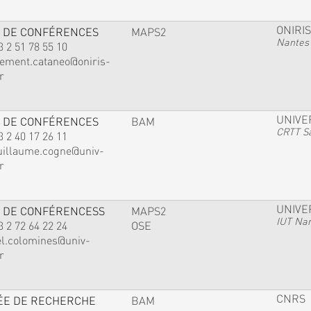
ONIRIS
 DE CONFÉRENCES
MAPS2
Nantes
3 2 51 78 55 10
lement.cataneo@oniris-
r
UNIVE
 DE CONFÉRENCES
BAM
CRTT Sa
3 2 40 17 26 11
uillaume.cogne@univ-
r
UNIVE
 DE CONFÉRENCESS
MAPS2
IUT Na
3 2 72 64 22 24
OSE
el.colomines@univ-
r
CNRS
ÉE DE RECHERCHE
BAM