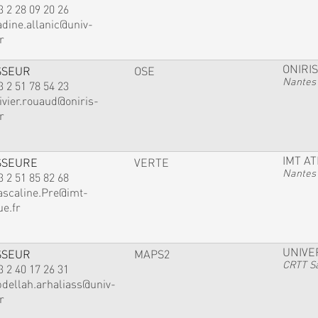
3 2 28 09 20 26
adine.allanic@univ-
r
ONIRIS
SSEUR
OSE
Nantes
3 2 51 78 54 23
ivier.rouaud@oniris-
r
IMT A
SSEURE
VERTE
Nantes
3 2 51 85 82 68
ascaline.Pre@imt-
ue.fr
UNIVE
SSEUR
MAPS2
CRTT Sa
3 2 40 17 26 31
bdellah.arhaliass@univ-
r