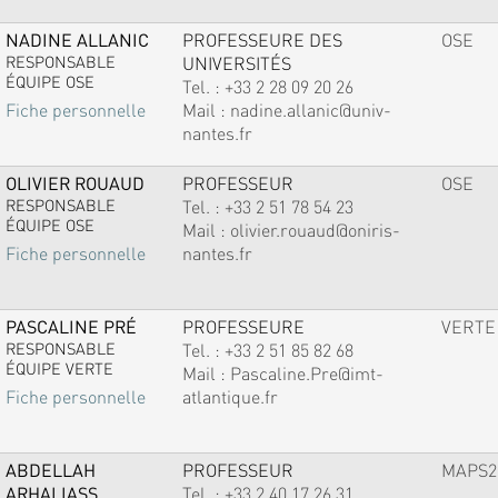
NADINE ALLANIC
PROFESSEURE DES
OSE
RESPONSABLE
UNIVERSITÉS
ÉQUIPE OSE
Tel. :
+33 2 28 09 20 26
Mail :
nadine.allanic@univ-
Fiche personnelle
nantes.fr
OLIVIER ROUAUD
PROFESSEUR
OSE
RESPONSABLE
Tel. :
+33 2 51 78 54 23
ÉQUIPE OSE
Mail :
olivier.rouaud@oniris-
nantes.fr
Fiche personnelle
PASCALINE PRÉ
PROFESSEURE
VERTE
RESPONSABLE
Tel. :
+33 2 51 85 82 68
ÉQUIPE VERTE
Mail :
Pascaline.Pre@imt-
atlantique.fr
Fiche personnelle
ABDELLAH
PROFESSEUR
MAPS2
ARHALIASS
Tel. :
+33 2 40 17 26 31