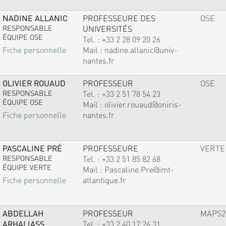
NADINE ALLANIC
PROFESSEURE DES
OSE
RESPONSABLE
UNIVERSITÉS
ÉQUIPE OSE
Tel. :
+33 2 28 09 20 26
Mail :
nadine.allanic@univ-
Fiche personnelle
nantes.fr
OLIVIER ROUAUD
PROFESSEUR
OSE
RESPONSABLE
Tel. :
+33 2 51 78 54 23
ÉQUIPE OSE
Mail :
olivier.rouaud@oniris-
nantes.fr
Fiche personnelle
PASCALINE PRÉ
PROFESSEURE
VERTE
RESPONSABLE
Tel. :
+33 2 51 85 82 68
ÉQUIPE VERTE
Mail :
Pascaline.Pre@imt-
atlantique.fr
Fiche personnelle
ABDELLAH
PROFESSEUR
MAPS2
ARHALIASS
Tel. :
+33 2 40 17 26 31