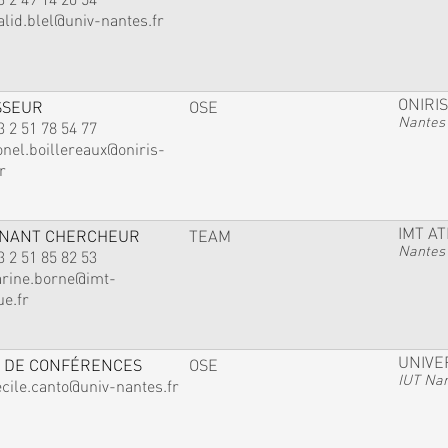
alid.blel@univ-nantes.fr
ONIRIS
SSEUR
OSE
Nantes
3 2 51 78 54 77
onel.boillereaux@oniris-
r
IMT A
GNANT CHERCHEUR
TEAM
Nantes
3 2 51 85 82 53
arine.borne@imt-
ue.fr
UNIVE
 DE CONFÉRENCES
OSE
IUT Na
ecile.canto@univ-nantes.fr