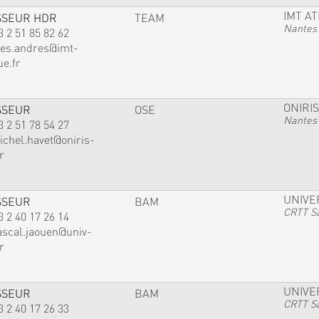
IMT A
SSEUR HDR
TEAM
Nantes
3 2 51 85 82 62
ves.andres@imt-
ue.fr
ONIRIS
SSEUR
OSE
Nantes
3 2 51 78 54 27
ichel.havet@oniris-
r
UNIVE
SSEUR
BAM
CRTT Sa
3 2 40 17 26 14
ascal.jaouen@univ-
r
UNIVE
SSEUR
BAM
CRTT Sa
3 2 40 17 26 33