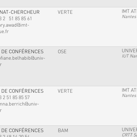
IMT A
GNAT-CHERCHEUR
VERTE
Nantes
3 2 51 85 85 61
ary.awad@imt-
ue.fr
UNIVE
 DE CONFÉRENCES
OSE
IUT Na
ofiane.belhabib@univ-
r
IMT A
 DE CONFÉRENCES
VERTE
Nantes
3 2 51 85 85 57
mna.berrich@univ-
r
UNIVE
 DE CONFÉRENCES
BAM
CRTT Sa
3 2 49 14 20 54