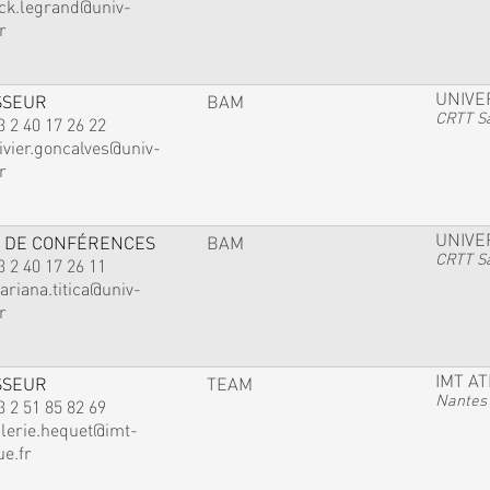
ack.legrand@univ-
r
UNIVE
SSEUR
BAM
CRTT Sa
3 2 40 17 26 22
ivier.goncalves@univ-
r
UNIVE
 DE CONFÉRENCES
BAM
CRTT Sa
3 2 40 17 26 11
ariana.titica@univ-
r
IMT A
SSEUR
TEAM
Nantes
3 2 51 85 82 69
alerie.hequet@imt-
ue.fr