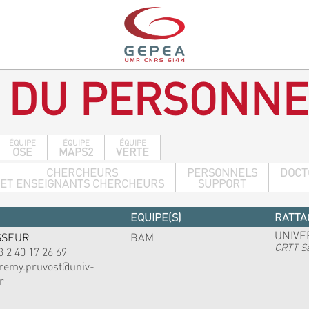
 DU PERSONNE
ÉQUIPE
ÉQUIPE
ÉQUIPE
OSE
MAPS2
VERTE
CHERCHEURS
PERSONNELS
DOCT
ET ENSEIGNANTS CHERCHEURS
SUPPORT
EQUIPE(S)
RATTA
UNIVE
SSEUR
BAM
CRTT Sa
3 2 40 17 26 69
eremy.pruvost@univ-
r