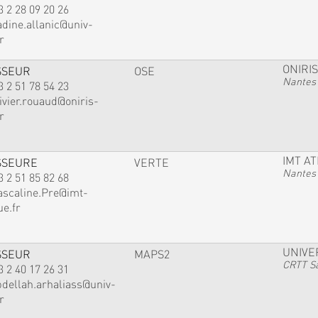
3 2 28 09 20 26
adine.allanic@univ-
r
ONIRIS
SSEUR
OSE
Nantes
3 2 51 78 54 23
ivier.rouaud@oniris-
r
IMT A
SSEURE
VERTE
Nantes
3 2 51 85 82 68
ascaline.Pre@imt-
ue.fr
UNIVE
SSEUR
MAPS2
CRTT Sa
3 2 40 17 26 31
bdellah.arhaliass@univ-
r