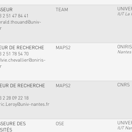
UNIVE
SSEUR
TEAM
IUT La 
3 2 51 47 84 41
erald.thouand@univ-
r
ONIRIS
EUR DE RECHERCHE
MAPS2
Nantes
3 2 51 78 54 70
lvie.chevallier@oniris-
r
CNRS
TEUR DE RECHERCHE
MAPS2
3 2 28 09 22 18
ric.Leroy@univ-nantes.fr
UNIVE
SSEURE DES
OSE
IUT Na
SITÉS