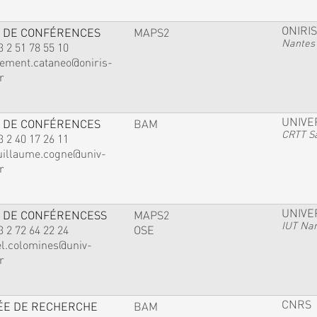
ONIRIS
 DE CONFÉRENCES
MAPS2
Nantes
3 2 51 78 55 10
lement.cataneo@oniris-
r
UNIVE
 DE CONFÉRENCES
BAM
CRTT Sa
3 2 40 17 26 11
uillaume.cogne@univ-
r
UNIVE
 DE CONFÉRENCESS
MAPS2
IUT Na
3 2 72 64 22 24
OSE
el.colomines@univ-
r
CNRS
ÉE DE RECHERCHE
BAM